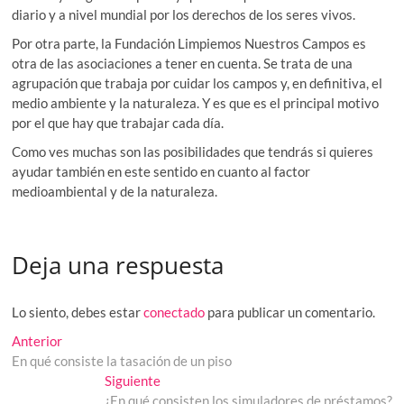
diario y a nivel mundial por los derechos de los seres vivos.
Por otra parte, la Fundación Limpiemos Nuestros Campos es
otra de las asociaciones a tener en cuenta. Se trata de una
agrupación que trabaja por cuidar los campos y, en definitiva, el
medio ambiente y la naturaleza. Y es que es el principal motivo
por el que hay que trabajar cada día.
Como ves muchas son las posibilidades que tendrás si quieres
ayudar también en este sentido en cuanto al factor
medioambiental y de la naturaleza.
Deja una respuesta
Lo siento, debes estar
conectado
para publicar un comentario.
Navegación
Entrada
Anterior
anterior:
En qué consiste la tasación de un piso
de
Entrada
Siguiente
entradas
siguiente:
¿En qué consisten los simuladores de préstamos?