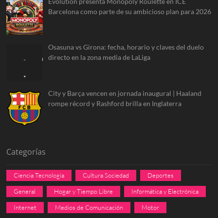
Evolution presenta Monopoly Roulette en ICE
Barcelona como parte de su ambicioso plan para 2026
Osasuna vs Girona: fecha, horario y claves del duelo
directo en la zona media de LaLiga
City y Barça vencen en jornada inaugural | Haaland
rompe récord y Rashford brilla en Inglaterra
Categorías
Ciencia Tecnología
Cultura Sociedad
Deportes
General
Hogar y Tiempo Libre
Informática y Electrónica
Internet
Medios de Comunicación
Motor