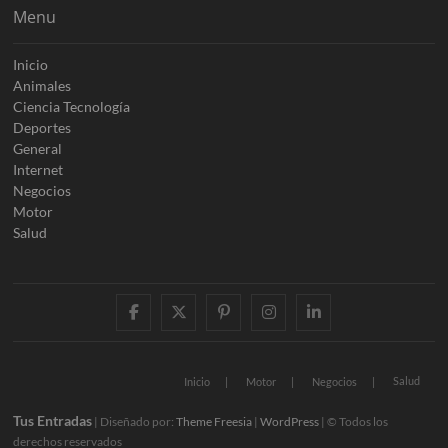
Menu
Inicio
Animales
Ciencia Tecnología
Deportes
General
Internet
Negocios
Motor
Salud
facebook
twitter
pinterest
instagram
linkedin
Salud
Inicio
Motor
Negocios
Tus Entradas
| Diseñado por:
Theme Freesia
|
WordPress
| © Todos los
derechos reservados