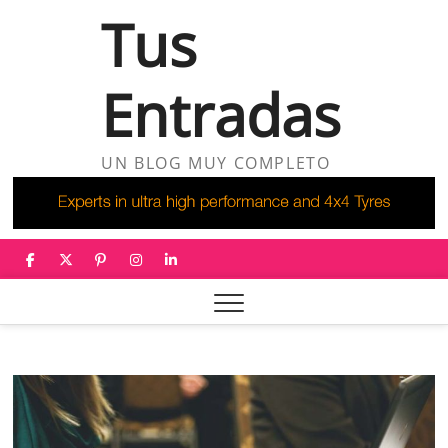
Saltar
Tus
al
contenido
Entradas
UN BLOG MUY COMPLETO
facebook
twitter
pinterest
instagram
linkedin