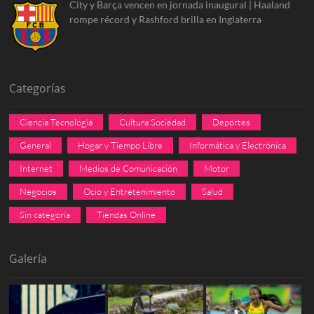
City y Barça vencen en jornada inaugural | Haaland
rompe récord y Rashford brilla en Inglaterra
Categorías
Ciencia Tecnología
Cultura Sociedad
Deportes
General
Hogar y Tiempo Libre
Informática y Electrónica
Internet
Medios de Comunicación
Motor
Negocios
Ocio y Entretenimiento
Salud
Sin categoría
Tiendas Online
Galería