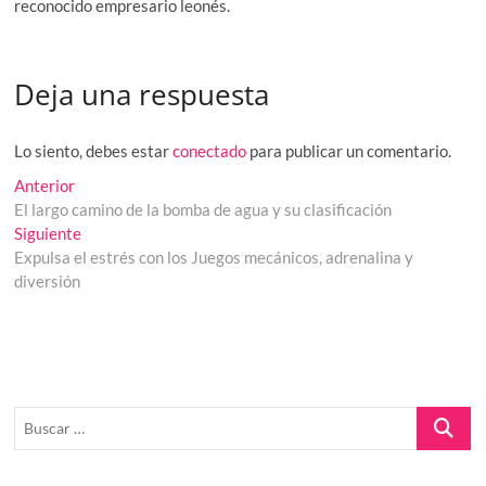
reconocido empresario leonés.
Deja una respuesta
Lo siento, debes estar
conectado
para publicar un comentario.
Navegación
Entrada
Anterior
anterior:
El largo camino de la bomba de agua y su clasificación
de
Entrada
Siguiente
entradas
siguiente:
Expulsa el estrés con los Juegos mecánicos, adrenalina y
diversión
Buscar
…