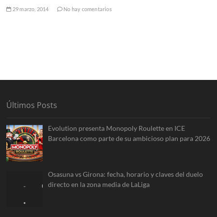
29 marzo, 2014
No hay comentarios
Últimos Posts
Evolution presenta Monopoly Roulette en ICE
Barcelona como parte de su ambicioso plan para 2026
Osasuna vs Girona: fecha, horario y claves del duelo
directo en la zona media de LaLiga