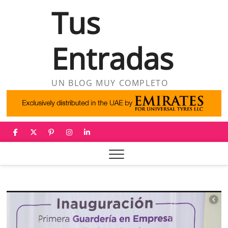
Saltar
Tus
al
contenido
Entradas
UN BLOG MUY COMPLETO
facebook
twitter
pinterest
instagram
linkedin