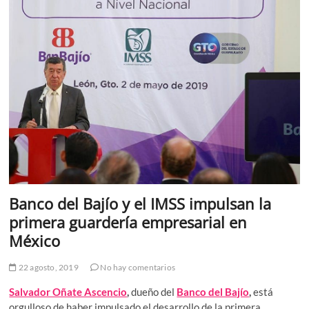
Banco del Bajío y el IMSS impulsan la
primera guardería empresarial en
México
22 agosto, 2019
No hay comentarios
Salvador Oñate Ascencio
,
dueño del
Banco del Bajío
,
está
orgulloso de haber impulsado el desarrollo de la primera