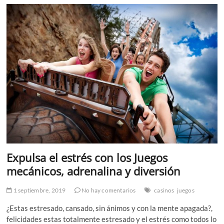
en
ICE
Barcelona
como
parte
de
su
ambicioso
plan
para
2026
Expulsa el estrés con los Juegos
mecánicos, adrenalina y diversión
1 septiembre, 2019
No hay comentarios
casinos
juegos
¿Estas estresado, cansado, sin ánimos y con la mente apagada?,
felicidades estas totalmente estresado y el estrés como todos lo