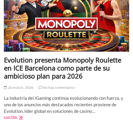
Evolution presenta Monopoly Roulette
en ICE Barcelona como parte de su
ambicioso plan para 2026
26 marzo, 2026
No hay comentarios
La industria del iGaming continúa evolucionando con fuerza, y
uno de los anuncios más destacados recientes proviene de
Evolution, líder global en soluciones de casino…
Evolution
Leer Más
presenta
Monopoly
Roulette