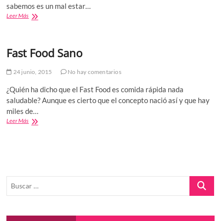
sabemos es un mal estar…
Expulsa
Leer Más
el
estrés
con
Fast Food Sano
los
Juegos
mecánicos,
24 junio, 2015
No hay comentarios
adrenalina
y
¿Quién ha dicho que el Fast Food es comida rápida nada
diversión
saludable? Aunque es cierto que el concepto nació así y que hay
miles de…
Fast
Leer Más
Food
Sano
Buscar
…