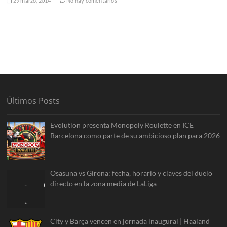
29 marzo, 2014
No hay comentarios
Últimos Posts
Evolution presenta Monopoly Roulette en ICE
Barcelona como parte de su ambicioso plan para 2026
Osasuna vs Girona: fecha, horario y claves del duelo
directo en la zona media de LaLiga
City y Barça vencen en jornada inaugural | Haaland