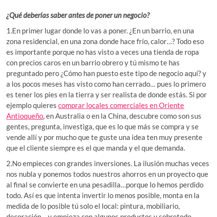
¿Qué deberías saber antes de poner un negocio?
1.En primer lugar donde lo vas a poner. ¿En un barrio, en una
zona residencial, en una zona donde hace frío, calor…? Todo eso
es importante porque no has visto a veces una tienda de ropa
con precios caros en un barrio obrero y tú mismo te has
preguntado pero ¿Cómo han puesto este tipo de negocio aquí? y
a los pocos meses has visto como han cerrado… pues lo primero
es tener los pies en la tierra y ser realista de donde estás. Si por
ejemplo quieres
comprar locales comerciales en Oriente
Antioqueño
, en Australia o en la China, descubre como son sus
gentes, pregunta, investiga, que es lo que más se compra y se
vende allí y por mucho que te guste una idea ten muy presente
que el cliente siempre es el que manda y el que demanda.
2.No empieces con grandes inversiones. La ilusión muchas veces
nos nubla y ponemos todos nuestros ahorros en un proyecto que
al final se convierte en una pesadilla…porque lo hemos perdido
todo. Así es que intenta invertir lo menos posible, monta en la
medida de lo posible tú solo el local: pintura, mobiliario,
decoración… y empieza con algunos productos y sobretodo