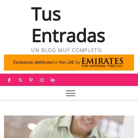
Saltar
Tus
al
contenido
Entradas
UN BLOG MUY COMPLETO
facebook
twitter
pinterest
instagram
linkedin