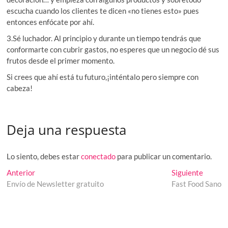
escucha cuando los clientes te dicen «no tienes esto» pues
entonces enfócate por ahí.
3.Sé luchador. Al principio y durante un tiempo tendrás que
conformarte con cubrir gastos, no esperes que un negocio dé sus
frutos desde el primer momento.
Si crees que ahí está tu futuro,¡inténtalo pero siempre con
cabeza!
Deja una respuesta
Lo siento, debes estar
conectado
para publicar un comentario.
Navegación
Entrada
Entrad
Anterior
Siguiente
anterior:
siguien
Envío de Newsletter gratuito
Fast Food Sano
de
entradas