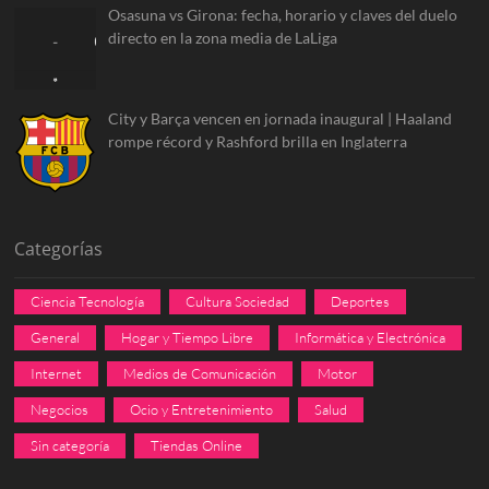
Osasuna vs Girona: fecha, horario y claves del duelo
directo en la zona media de LaLiga
City y Barça vencen en jornada inaugural | Haaland
rompe récord y Rashford brilla en Inglaterra
Categorías
Ciencia Tecnología
Cultura Sociedad
Deportes
General
Hogar y Tiempo Libre
Informática y Electrónica
Internet
Medios de Comunicación
Motor
Negocios
Ocio y Entretenimiento
Salud
Sin categoría
Tiendas Online