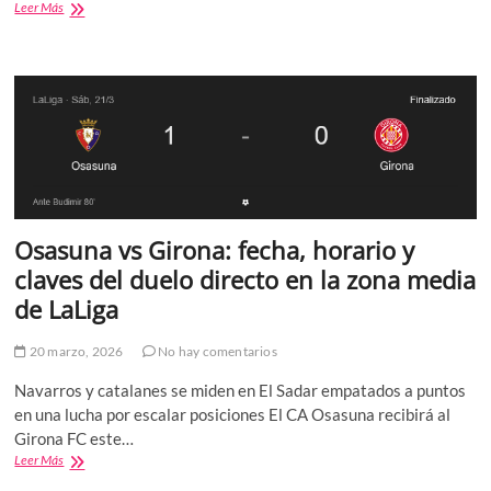
Evolution
Leer Más
presenta
Monopoly
Roulette
en
ICE
Barcelona
como
parte
de
su
ambicioso
Osasuna vs Girona: fecha, horario y
plan
para
claves del duelo directo en la zona media
2026
de LaLiga
20 marzo, 2026
No hay comentarios
Navarros y catalanes se miden en El Sadar empatados a puntos
en una lucha por escalar posiciones El CA Osasuna recibirá al
Girona FC este…
Osasuna
Leer Más
vs