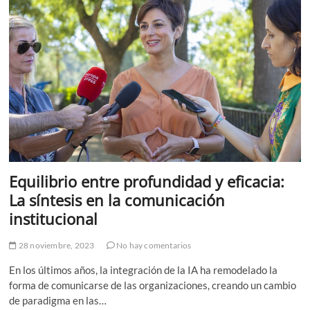
Precisión
y
Calidad
en
la
Fabricación
de
Prótesis
Equilibrio entre profundidad y eficacia:
La síntesis en la comunicación
institucional
28 noviembre, 2023
No hay comentarios
En los últimos años, la integración de la IA ha remodelado la
forma de comunicarse de las organizaciones, creando un cambio
de paradigma en las…