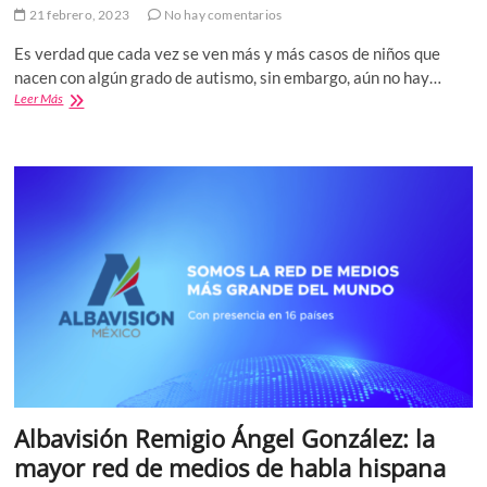
21 febrero, 2023
No hay comentarios
Es verdad que cada vez se ven más y más casos de niños que
nacen con algún grado de autismo, sin embargo, aún no hay…
Distintos
Leer Más
niveles
de
autismo
/
Olmo
Cuarón
pediatra
Albavisión Remigio Ángel González: la
mayor red de medios de habla hispana