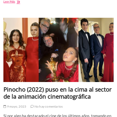
Equilibrio
Leer Más
entre
profundidad
y
eficacia:
La
síntesis
en
la
comunicación
institucional
Pinocho (2022) puso en la cima al sector
de la animación cinematográfica
9 mayo, 2023
No hay comentarios
Si por algo ha destacado el cine de los últimos años, tomando en