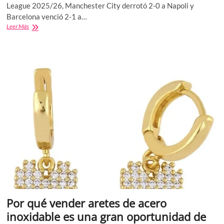
League 2025/26, Manchester City derrotó 2-0 a Napoli y
Barcelona venció 2-1 a…
City
Leer Más
y
Barça
vencen
en
jornada
inaugural
|
Haaland
rompe
récord
y
Rashford
brilla
en
Inglaterra
Por qué vender aretes de acero
inoxidable es una gran oportunidad de