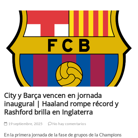
Girona:
fecha,
horario
y
claves
del
duelo
directo
en
la
zona
media
de
LaLiga
City y Barça vencen en jornada
inaugural | Haaland rompe récord y
Rashford brilla en Inglaterra
19 septiembre, 2025
No hay comentarios
En la primera jornada de la fase de grupos de la Champions