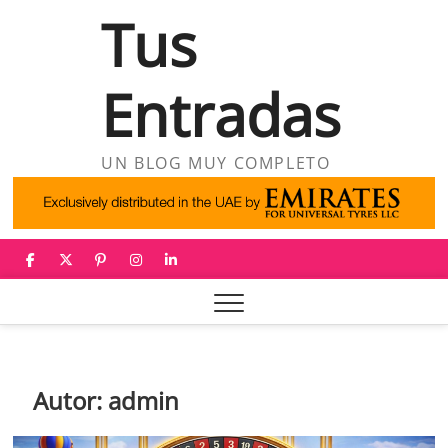
Saltar
Tus
al
contenido
Entradas
UN BLOG MUY COMPLETO
facebook
twitter
pinterest
instagram
linkedin
Autor:
admin