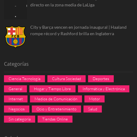
directo en la zona media de LaLiga
City y Barça vencen en jornada inaugural | Haaland
rompe récord y Rashford brilla en Inglaterra
Categorías
Ciencia Tecnología
Cultura Sociedad
Deportes
General
Hogar y Tiempo Libre
Informática y Electrónica
Internet
Medios de Comunicación
Motor
Negocios
Ocio y Entretenimiento
Salud
Sin categoría
Tiendas Online