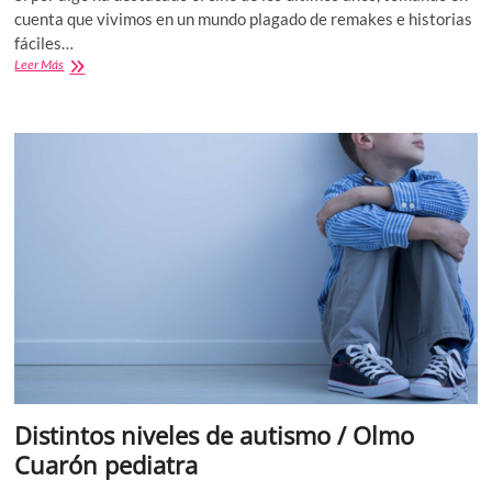
cuenta que vivimos en un mundo plagado de remakes e historias
fáciles…
Pinocho
Leer Más
(2022)
puso
en
la
cima
al
sector
de
la
animación
cinematográfica
Distintos niveles de autismo / Olmo
Cuarón pediatra