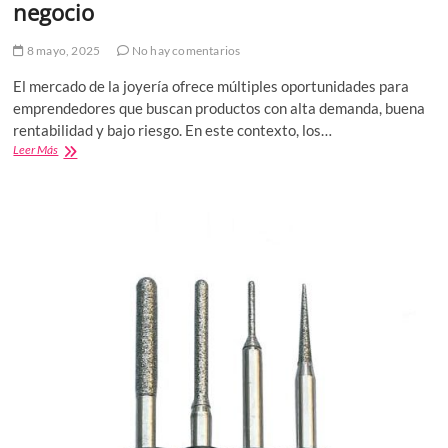
negocio
8 mayo, 2025
No hay comentarios
El mercado de la joyería ofrece múltiples oportunidades para
emprendedores que buscan productos con alta demanda, buena
rentabilidad y bajo riesgo. En este contexto, los…
Por
Leer Más
qué
vender
aretes
de
acero
inoxidable
es
una
gran
oportunidad
de
negocio