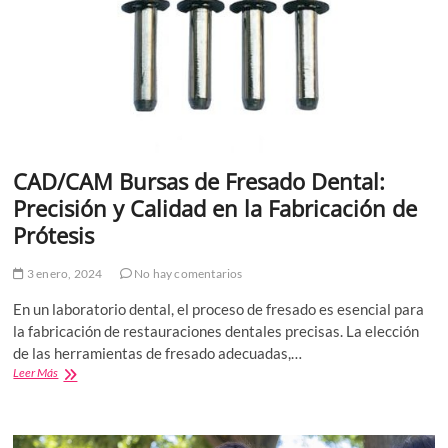
CAD/CAM Bursas de Fresado Dental:
Precisión y Calidad en la Fabricación de
Prótesis
3 enero, 2024
No hay comentarios
En un laboratorio dental, el proceso de fresado es esencial para
la fabricación de restauraciones dentales precisas. La elección
de las herramientas de fresado adecuadas,…
CAD/CAM
Leer Más
Bursas
de
Fresado
Dental: