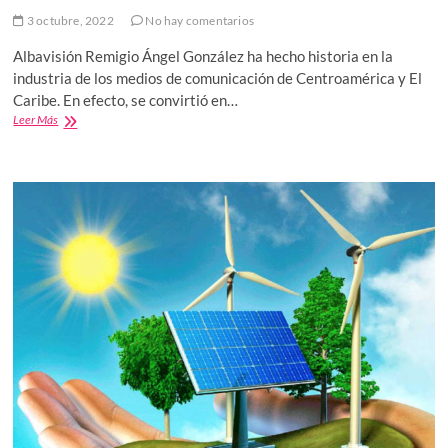
3 octubre, 2022
No hay comentarios
Albavisión Remigio Ángel González ha hecho historia en la
industria de los medios de comunicación de Centroamérica y El
Caribe. En efecto, se convirtió en…
Albavisión
Leer Más
Remigio
Ángel
González:
la
mayor
red
de
medios
de
habla
hispana