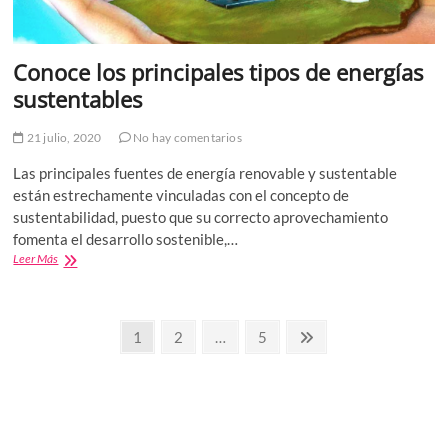
Conoce los principales tipos de energías
sustentables
21 julio, 2020
No hay comentarios
Las principales fuentes de energía renovable y sustentable
están estrechamente vinculadas con el concepto de
sustentabilidad, puesto que su correcto aprovechamiento
fomenta el desarrollo sostenible,…
Conoce
Leer Más
los
principales
tipos
Paginación
de
Página
Página
Página
Página
1
2
…
5
energías
siguiente
de
sustentables
entradas