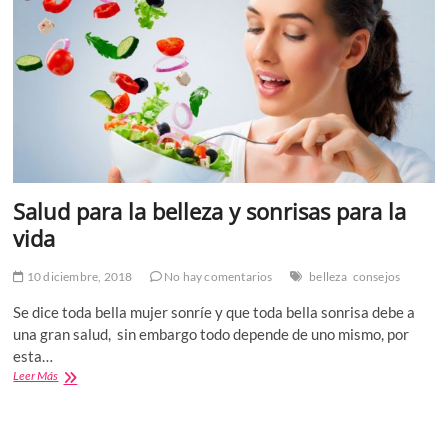
Salud para la belleza y sonrisas para la
vida
10 diciembre, 2018
No hay comentarios
belleza
consejos
Se dice toda bella mujer sonríe y que toda bella sonrisa debe a
una gran salud, sin embargo todo depende de uno mismo, por
esta…
Salud
Leer Más
para
la
belleza
y