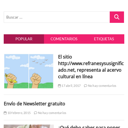
sonrisas
para
Buscar
la
vida
…
POPULAR
COMENTARIOS
ETIQUETAS
El sitio
http://www.refranesysusignific
ado.net, representa al acervo
cultural en línea
17 abril, 2017
No hay comentarios
Envío de Newsletter gratuito
10 febrero, 2015
No hay comentarios
¿Qué debo saber para poner