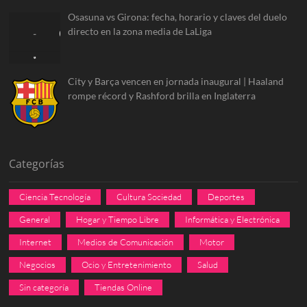
Osasuna vs Girona: fecha, horario y claves del duelo
directo en la zona media de LaLiga
City y Barça vencen en jornada inaugural | Haaland
rompe récord y Rashford brilla en Inglaterra
Categorías
Ciencia Tecnología
Cultura Sociedad
Deportes
General
Hogar y Tiempo Libre
Informática y Electrónica
Internet
Medios de Comunicación
Motor
Negocios
Ocio y Entretenimiento
Salud
Sin categoría
Tiendas Online