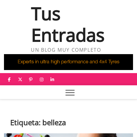
Saltar
Tus
al
contenido
Entradas
UN BLOG MUY COMPLETO
facebook
twitter
pinterest
instagram
linkedin
Etiqueta:
belleza