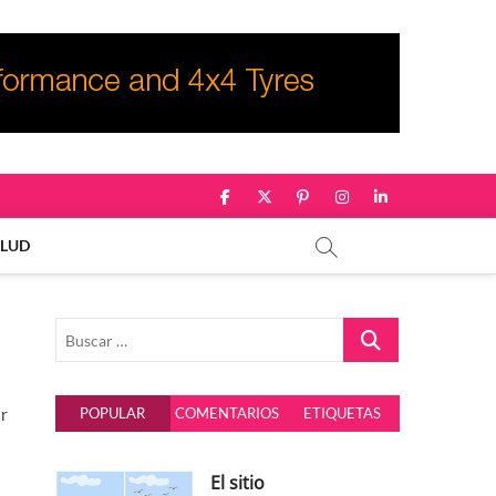
facebook
twitter
pinterest
instagram
linkedin
ALUD
Buscar
…
ar
POPULAR
COMENTARIOS
ETIQUETAS
El sitio