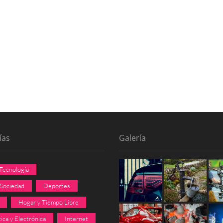
ías
Galería
 Tecnología
 Sociedad
Deportes
Hogar y Tiempo Libre
ica y Electrónica
Internet