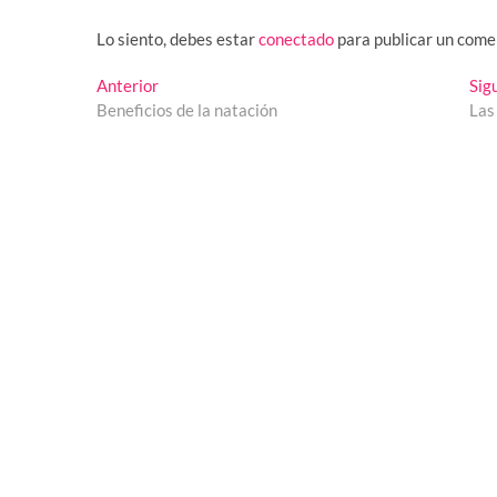
Lo siento, debes estar
conectado
para publicar un come
Navegación
Entrada
Anterior
Sig
anterior:
Beneficios de la natación
Las
de
entradas