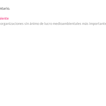
ntario.
Entrada
uiente
siguiente:
 organizaciones sin ánimo de lucro medioambientales más important