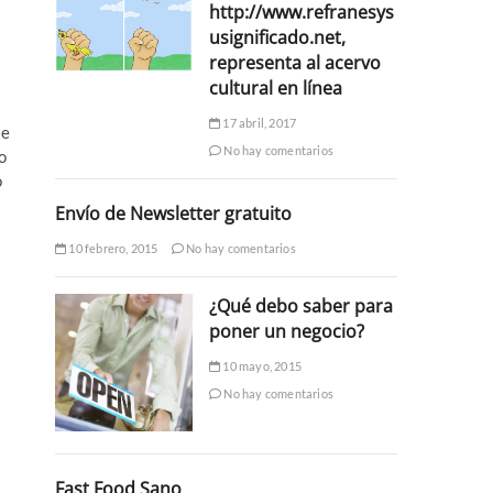
http://www.refranesys
usignificado.net,
representa al acervo
cultural en línea
17 abril, 2017
te
No hay comentarios
o
o
Envío de Newsletter gratuito
10 febrero, 2015
No hay comentarios
¿Qué debo saber para
poner un negocio?
10 mayo, 2015
No hay comentarios
Fast Food Sano