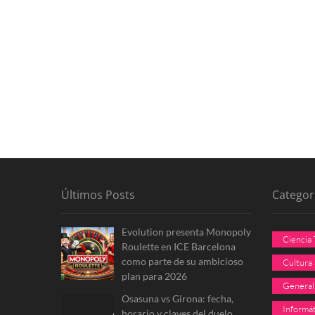
Últimos Posts
Categor
Evolution presenta Monopoly
Ciencia
Roulette en ICE Barcelona
como parte de su ambicioso
Cultura
plan para 2026
General
Osasuna vs Girona: fecha,
Informát
horario y claves del duelo