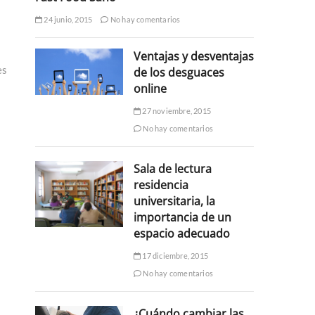
24 junio, 2015
No hay comentarios
Ventajas y desventajas
es
de los desguaces
online
27 noviembre, 2015
No hay comentarios
Sala de lectura
residencia
universitaria, la
importancia de un
espacio adecuado
17 diciembre, 2015
No hay comentarios
¿Cuándo cambiar las