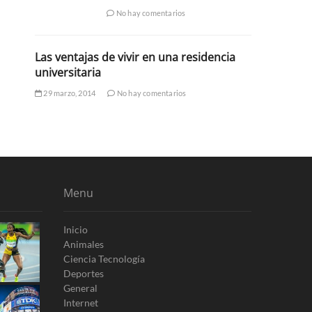
No hay comentarios
Las ventajas de vivir en una residencia
universitaria
29 marzo, 2014
No hay comentarios
Menu
Inicio
Animales
Ciencia Tecnología
Deportes
General
Internet