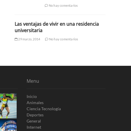
No hay comentarios
Las ventajas de vivir en una residencia
universitaria
29 marzo, 2014
No hay comentarios
Menu
Inicio
Animales
Ciencia Tecnología
Deportes
General
Internet