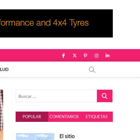
facebook
twitter
pinterest
instagram
linkedin
ALUD
Buscar
…
POPULAR
COMENTARIOS
ETIQUETAS
El sitio