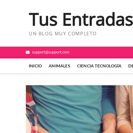
Saltar
al
Tus Entradas
contenido
UN BLOG MUY COMPLETO
support@support.com
INICIO
ANIMALES
CIENCIA TECNOLOGÍA
D