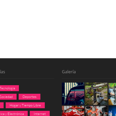
ías
Galería
 Tecnología
 Sociedad
Deportes
Hogar y Tiempo Libre
ica y Electrónica
Internet