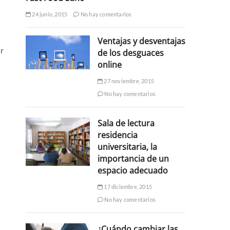
24 junio, 2015
No hay comentarios
Ventajas y desventajas
ar
de los desguaces
online
27 noviembre, 2015
No hay comentarios
Sala de lectura
residencia
universitaria, la
importancia de un
espacio adecuado
17 diciembre, 2015
No hay comentarios
¿Cuándo cambiar las