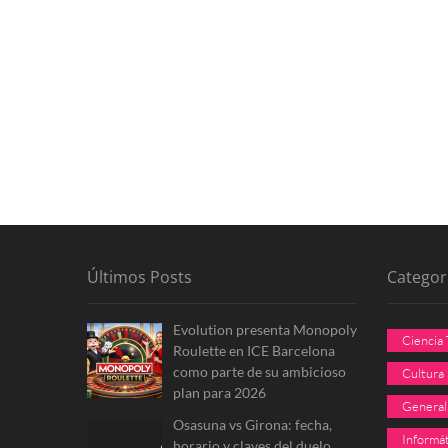
Últimos Posts
Categor
Evolution presenta Monopoly
Ciencia
Roulette en ICE Barcelona
como parte de su ambicioso
Cultura
plan para 2026
General
Osasuna vs Girona: fecha,
Informát
horario y claves del duelo