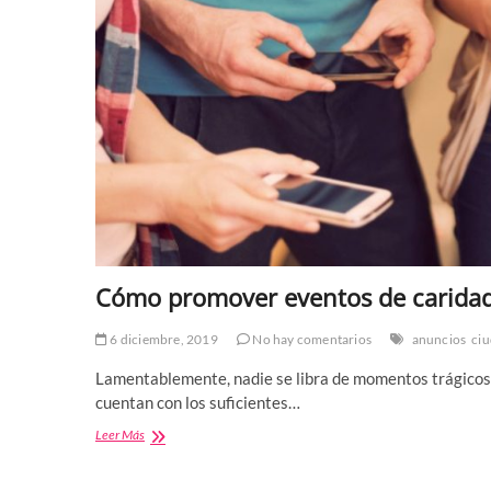
Cómo promover eventos de caridad
6 diciembre, 2019
No hay comentarios
anuncios
ci
Lamentablemente, nadie se libra de momentos trágicos e
cuentan con los suficientes…
Cómo
Leer Más
promover
eventos