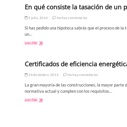
de
En qué consiste la tasación de un p
caridad
en
mi
5 julio, 2014
No hay comentarios
ciudad
Si has pedido una hipoteca sabrás que el proceso de la t
un…
En
Leer Más
qué
consiste
la
Certificados de eficiencia energét
tasación
de
un
24 diciembre, 2013
No hay comentarios
piso
La gran mayoría de las construcciones, la mayor parte 
normativa actual y cumplen con los requisitos…
Certificados
Leer Más
de
eficiencia
energética
en
GMS