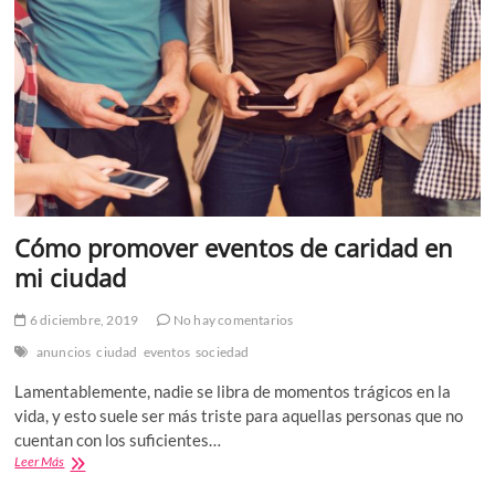
Cómo promover eventos de caridad en
mi ciudad
6 diciembre, 2019
No hay comentarios
anuncios
ciudad
eventos
sociedad
Lamentablemente, nadie se libra de momentos trágicos en la
vida, y esto suele ser más triste para aquellas personas que no
cuentan con los suficientes…
Cómo
Leer Más
promover