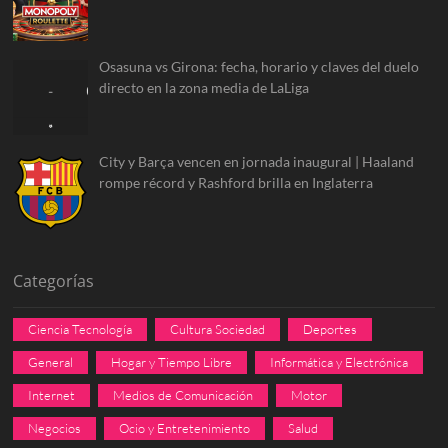
Osasuna vs Girona: fecha, horario y claves del duelo
directo en la zona media de LaLiga
City y Barça vencen en jornada inaugural | Haaland
rompe récord y Rashford brilla en Inglaterra
Categorías
Ciencia Tecnología
Cultura Sociedad
Deportes
General
Hogar y Tiempo Libre
Informática y Electrónica
Internet
Medios de Comunicación
Motor
Negocios
Ocio y Entretenimiento
Salud