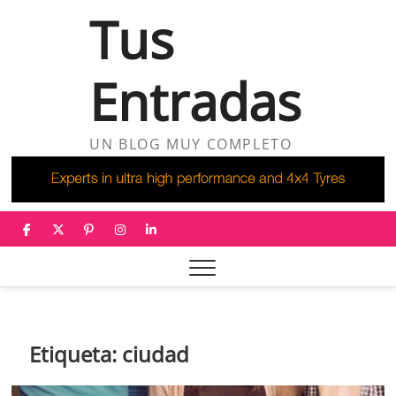
Saltar
Tus
al
contenido
Entradas
UN BLOG MUY COMPLETO
facebook
twitter
pinterest
instagram
linkedin
Etiqueta:
ciudad