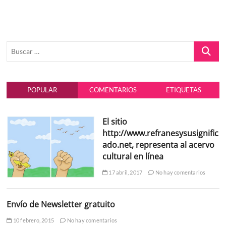
eventos
de
caridad
en
mi
Buscar
ciudad
…
POPULAR
COMENTARIOS
ETIQUETAS
El sitio
http://www.refranesysusignific
ado.net, representa al acervo
cultural en línea
17 abril, 2017
No hay comentarios
Envío de Newsletter gratuito
10 febrero, 2015
No hay comentarios