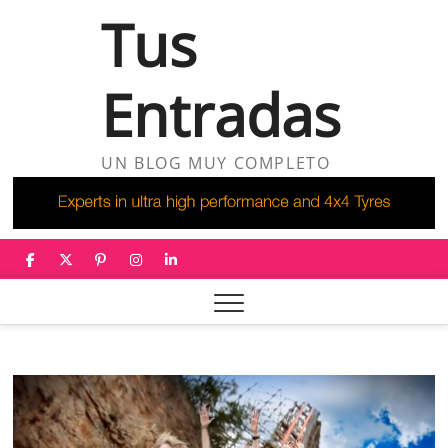
Saltar
Tus
al
contenido
Entradas
UN BLOG MUY COMPLETO
facebook
twitter
pinterest
instagram
linkedin