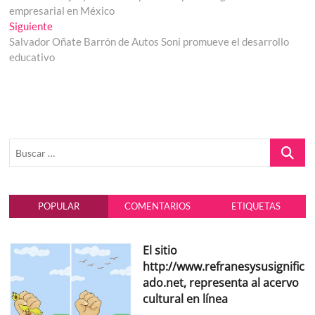
de
empresarial en México
entradas
Entrada
Siguiente
siguiente:
Salvador Oñate Barrón de Autos Soni promueve el desarrollo
educativo
Buscar
…
POPULAR
COMENTARIOS
ETIQUETAS
El sitio
http://www.refranesysusignific
ado.net, representa al acervo
cultural en línea