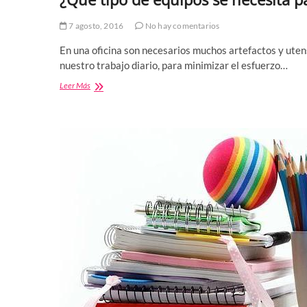
7 agosto, 2016
No hay comentarios
En una oficina son necesarios muchos artefactos y utens
nuestro trabajo diario, para minimizar el esfuerzo…
¿Qué
Leer Más
tipo
de
equipos
se
necesita
para
el
trabajo
en
oficina?