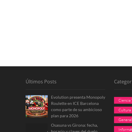
Últimos Posts
Categor
Evolution presenta Monopoly
Ciencia
Roulette en ICE Barcelona
como parte de su ambicioso
Cultura
plan para 2026
General
Osasuna vs Girona: fecha,
Informát
horario y claves del duelo