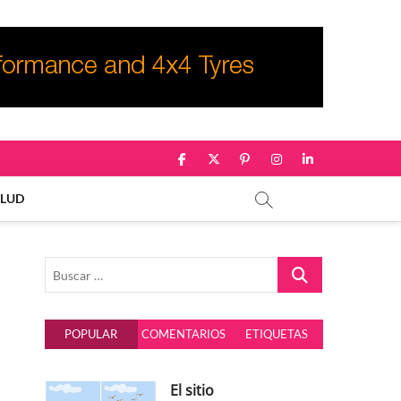
facebook
twitter
pinterest
instagram
linkedin
ALUD
Buscar
…
POPULAR
COMENTARIOS
ETIQUETAS
El sitio