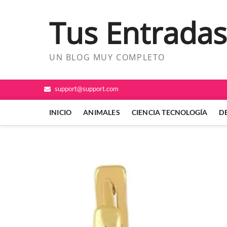
Saltar
al
Tus Entradas
contenido
UN BLOG MUY COMPLETO
support@support.com
INICIO
ANIMALES
CIENCIA TECNOLOGÍA
D