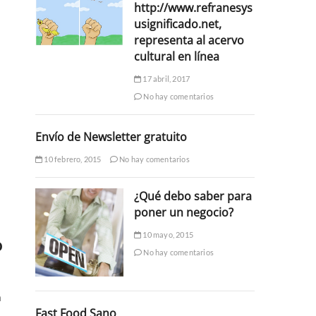
http://www.refranesys
usignificado.net,
representa al acervo
cultural en línea
17 abril, 2017
No hay comentarios
Envío de Newsletter gratuito
10 febrero, 2015
No hay comentarios
¿Qué debo saber para
poner un negocio?
10 mayo, 2015
o
No hay comentarios
a
Fast Food Sano