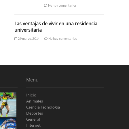
No hay comentarios
Las ventajas de vivir en una residencia
universitaria
29 marzo, 2014
No hay comentarios
Menu
Inicio
Animales
Ciencia Tecnología
Deportes
General
Internet