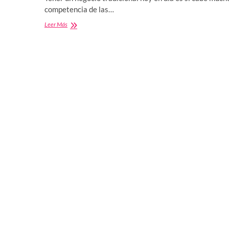
competencia de las…
Tienda
Leer Más
de
muebles
online