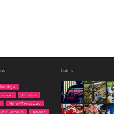
ías
Galería
 Tecnología
 Sociedad
Deportes
Hogar y Tiempo Libre
ica y Electrónica
Internet