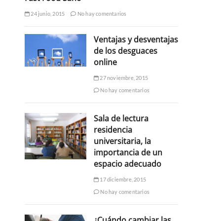
24 junio, 2015
No hay comentarios
Ventajas y desventajas
de los desguaces
online
27 noviembre, 2015
No hay comentarios
Sala de lectura
residencia
universitaria, la
importancia de un
espacio adecuado
17 diciembre, 2015
No hay comentarios
¿Cuándo cambiar las