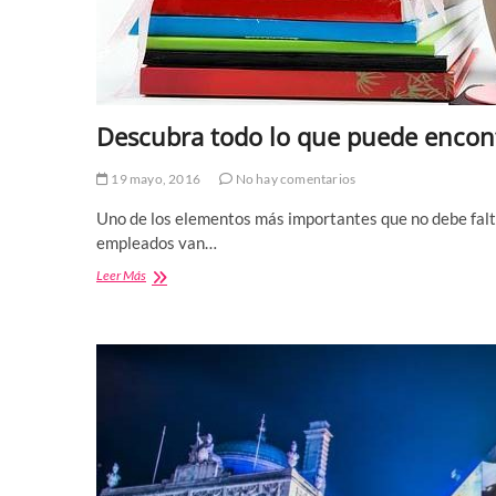
Descubra todo lo que puede encon
19 mayo, 2016
No hay comentarios
Uno de los elementos más importantes que no debe faltar
empleados van…
Descubra
Leer Más
todo
lo
que
puede
encontrar
en
selfpaper.com