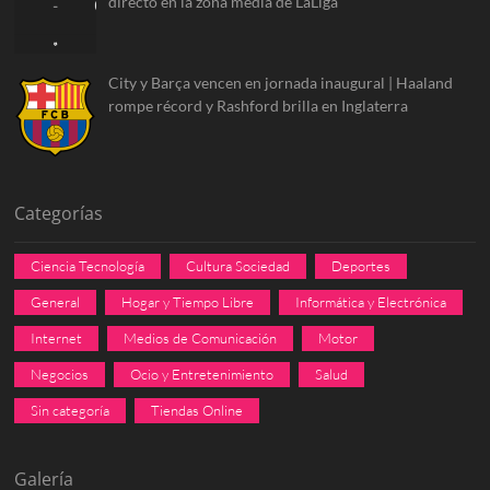
directo en la zona media de LaLiga
City y Barça vencen en jornada inaugural | Haaland
rompe récord y Rashford brilla en Inglaterra
Categorías
Ciencia Tecnología
Cultura Sociedad
Deportes
General
Hogar y Tiempo Libre
Informática y Electrónica
Internet
Medios de Comunicación
Motor
Negocios
Ocio y Entretenimiento
Salud
Sin categoría
Tiendas Online
Galería