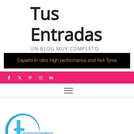
Saltar
Tus
al
contenido
Entradas
UN BLOG MUY COMPLETO
facebook
twitter
pinterest
instagram
linkedin