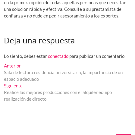
en la primera opción de todas aquellas personas que necesitan
una solución rápida y efectiva. Consulte a su prestamista de
confianza y no dude en pedir asesoramiento a los expertos.
Deja una respuesta
Lo siento, debes estar
conectado
para publicar un comentario.
Navegación
Entrada
Anterior
anterior:
Sala de lectura residencia universitaria, la importancia de un
de
espacio adecuado
entradas
Entrada
Siguiente
siguiente:
Realice las mejores producciones con el alquiler equipo
realización de directo