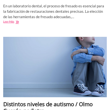
En un laboratorio dental, el proceso de fresado es esencial para
la fabricación de restauraciones dentales precisas. La elección
de las herramientas de fresado adecuadas,…
CAD/CAM
Leer Más
Bursas
de
Fresado
Dental:
Precisión
y
Calidad
en
la
Fabricación
de
Prótesis
Distintos niveles de autismo / Olmo