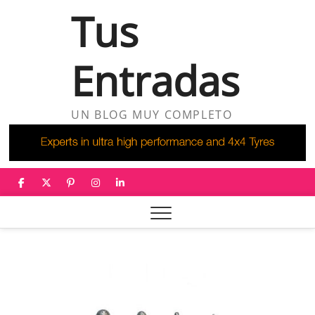
Saltar
Tus
al
contenido
Entradas
UN BLOG MUY COMPLETO
facebook
twitter
pinterest
instagram
linkedin