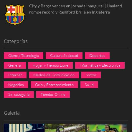
City y Barça vencen en jornada inaugural | Haaland
rompe récord y Rashford brilla en Inglaterra
Categorías
Ciencia Tecnología
Cultura Sociedad
Deportes
General
Hogar y Tiempo Libre
Informática y Electrónica
Internet
Medios de Comunicación
Motor
Negocios
Ocio y Entretenimiento
Salud
Sin categoría
Tiendas Online
Galería