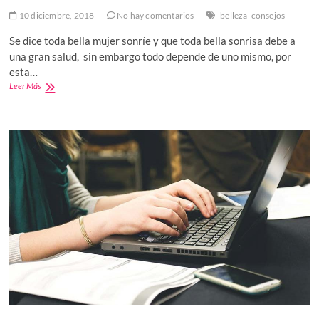
10 diciembre, 2018
No hay comentarios
belleza
consejos
Se dice toda bella mujer sonríe y que toda bella sonrisa debe a
una gran salud, sin embargo todo depende de uno mismo, por
esta…
Salud
Leer Más
para
la
belleza
y
sonrisas
para
la
vida