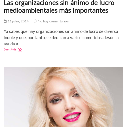
Las organizaciones sin ánimo de lucro
medioambientales más importantes
11 julio, 2014
No hay comentarios
Ya sabes que hay organizaciones sin ánimo de lucro de diversa
índole y que, por tanto, se dedican a varios cometidos. desde la
ayuda a…
Las
Leer Más
organizaciones
sin
ánimo
de
lucro
medioambientales
más
importantes