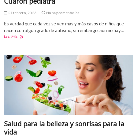
Cuarón pediatra
21 febrero, 2023
No hay comentarios
Es verdad que cada vez se ven más y más casos de niños que
nacen con algún grado de autismo, sin embargo, aún no hay…
Distintos
Leer Más
niveles
de
autismo
/
Olmo
Cuarón
pediatra
Salud para la belleza y sonrisas para la
vida