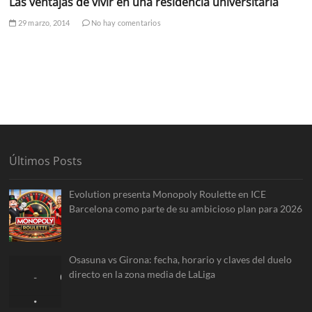
Las ventajas de vivir en una residencia universitaria
29 marzo, 2014
No hay comentarios
Últimos Posts
Evolution presenta Monopoly Roulette en ICE
Barcelona como parte de su ambicioso plan para 2026
Osasuna vs Girona: fecha, horario y claves del duelo
directo en la zona media de LaLiga