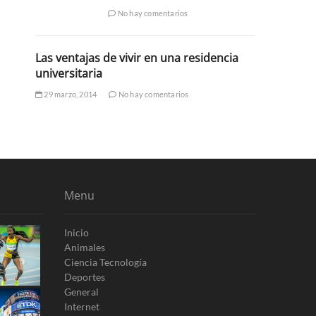
No hay comentarios
Las ventajas de vivir en una residencia
universitaria
29 marzo, 2014
No hay comentarios
Menu
Inicio
Animales
Ciencia Tecnología
Deportes
General
Internet