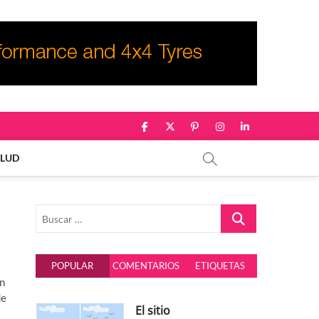
facebook
twitter
pinterest
instagram
linkedin
ALUD
Buscar
…
POPULAR
COMENTARIOS
ETIQUETAS
on
de
El sitio