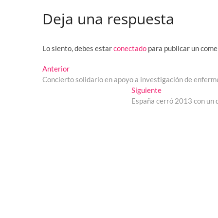
Deja una respuesta
Lo siento, debes estar
conectado
para publicar un come
Navegación
Entrada
Anterior
anterior:
Concierto solidario en apoyo a investigación de enfer
de
Entrada
Siguiente
entradas
siguiente:
España cerró 2013 con un dé