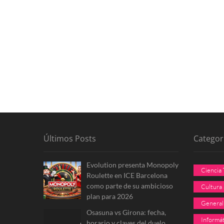
Últimos Posts
Categor
Evolution presenta Monopoly
Ciencia
Roulette en ICE Barcelona
como parte de su ambicioso
Cultura
plan para 2026
General
Osasuna vs Girona: fecha,
Informát
horario y claves del duelo