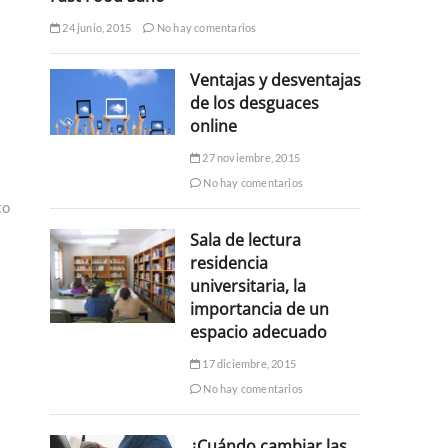
24 junio, 2015
No hay comentarios
Ventajas y desventajas
de los desguaces
online
27 noviembre, 2015
No hay comentarios
to
Sala de lectura
residencia
universitaria, la
importancia de un
espacio adecuado
17 diciembre, 2015
No hay comentarios
¿Cuándo cambiar las