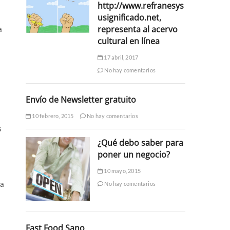
http://www.refranesys
usignificado.net,
representa al acervo
a
cultural en línea
17 abril, 2017
No hay comentarios
Envío de Newsletter gratuito
10 febrero, 2015
No hay comentarios
s
¿Qué debo saber para
poner un negocio?
10 mayo, 2015
 a
No hay comentarios
Fast Food Sano