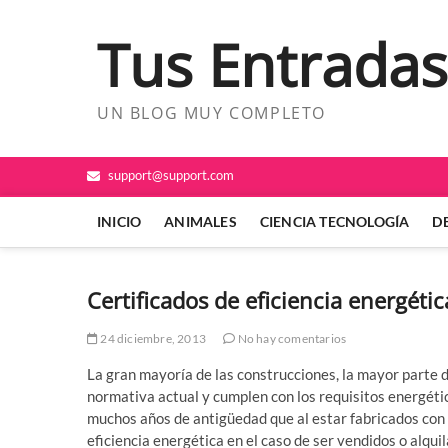
Saltar
al
Tus Entradas
contenido
UN BLOG MUY COMPLETO
support@support.com
INICIO
ANIMALES
CIENCIA TECNOLOGÍA
D
Certificados de eficiencia energét
24 diciembre, 2013
No hay comentarios
La gran mayoría de las construcciones, la mayor parte 
normativa actual y cumplen con los requisitos energéti
muchos años de antigüedad que al estar fabricados con 
eficiencia energética en el caso de ser vendidos o alqui