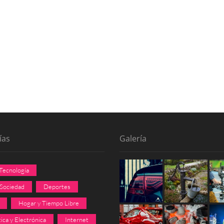
ías
Galería
 Tecnología
 Sociedad
Deportes
Hogar y Tiempo Libre
ica y Electrónica
Internet