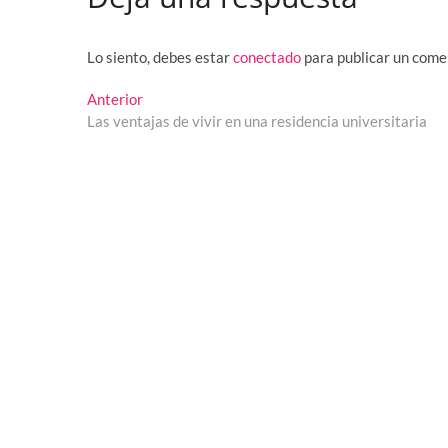
Lo siento, debes estar
conectado
para publicar un come
Navegación
Entrada
Anterior
anterior:
Las ventajas de vivir en una residencia universitaria
de
entradas