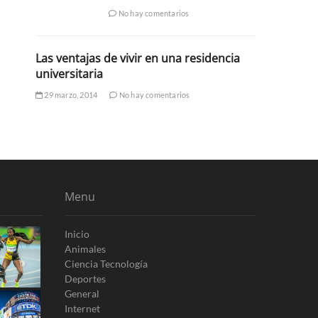
No hay comentarios
Las ventajas de vivir en una residencia
universitaria
29 marzo, 2014
No hay comentarios
Menu
Inicio
Animales
Ciencia Tecnología
Deportes
General
Internet