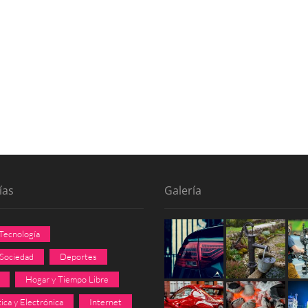
ías
Galería
 Tecnología
 Sociedad
Deportes
Hogar y Tiempo Libre
ica y Electrónica
Internet