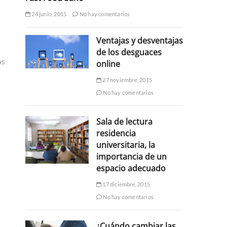
24 junio, 2015
No hay comentarios
Ventajas y desventajas
de los desguaces
as
online
27 noviembre, 2015
No hay comentarios
Sala de lectura
residencia
universitaria, la
importancia de un
espacio adecuado
17 diciembre, 2015
No hay comentarios
¿Cuándo cambiar las