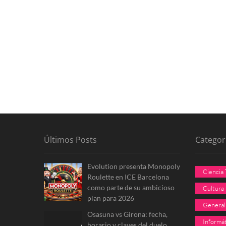
Últimos Posts
Categor
Evolution presenta Monopoly
Ciencia
Roulette en ICE Barcelona
como parte de su ambicioso
Cultura
plan para 2026
General
Osasuna vs Girona: fecha,
Informát
horario y claves del duelo