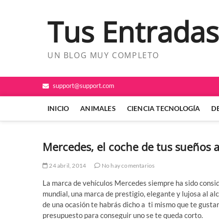
Saltar
al
Tus Entradas
contenido
UN BLOG MUY COMPLETO
support@support.com
INICIO
ANIMALES
CIENCIA TECNOLOGÍA
D
Mercedes, el coche de tus sueños a
24 abril, 2014
No hay comentarios
La marca de vehículos Mercedes siempre ha sido consi
mundial, una marca de prestigio, elegante y lujosa al 
de una ocasión te habrás dicho a ti mismo que te gustar
presupuesto para conseguir uno se te queda corto.