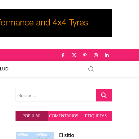
facebook
twitter
pinterest
instagram
linkedin
ALUD
Buscar
…
POPULAR
COMENTARIOS
ETIQUETAS
El sitio