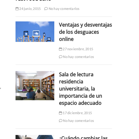
24 junio, 2015
No hay comentarios
Ventajas y desventajas
de los desguaces
online
27 noviembre, 2015
No hay comentarios
Sala de lectura
residencia
,
universitaria, la
importancia de un
espacio adecuado
17 diciembre, 2015
No hay comentarios
¿Cuándo cambiar las