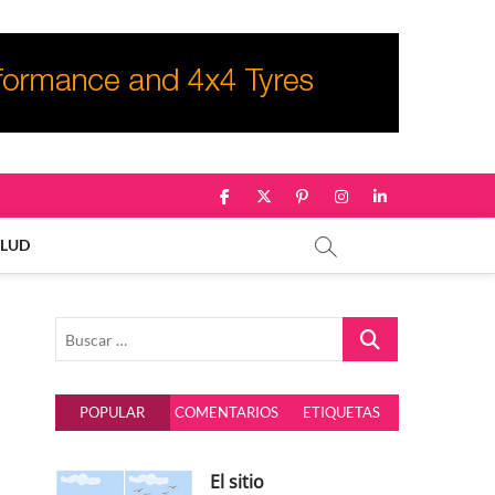
facebook
twitter
pinterest
instagram
linkedin
ALUD
Buscar
…
POPULAR
COMENTARIOS
ETIQUETAS
El sitio