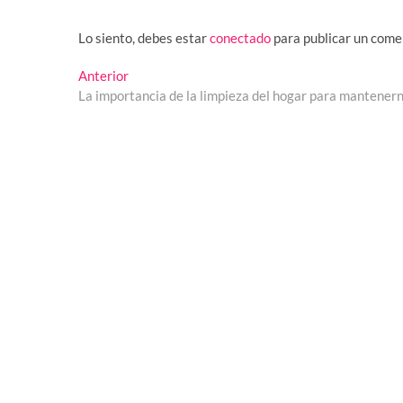
Lo siento, debes estar
conectado
para publicar un come
Navegación
Entrada
Anterior
anterior:
La importancia de la limpieza del hogar para mantener
de
entradas