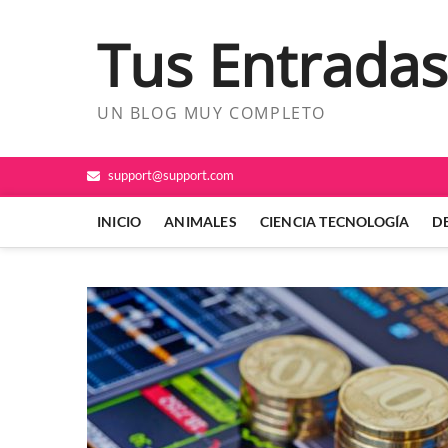
Saltar
al
Tus Entradas
contenido
UN BLOG MUY COMPLETO
support@support.com
INICIO
ANIMALES
CIENCIA TECNOLOGÍA
D