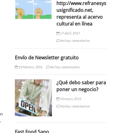
http://www.refranesys
usignificado.net,
representa al acervo
cultural en línea
17 abril, 2017
No hay comentarios
Envío de Newsletter gratuito
10 febrero, 2015
No hay comentarios
¿Qué debo saber para
poner un negocio?
10 mayo, 2015
No hay comentarios
on
,
Fast Food Sano