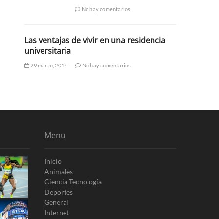
No hay comentarios
Las ventajas de vivir en una residencia
universitaria
29 marzo, 2014
No hay comentarios
Menu
Inicio
Animales
Ciencia Tecnología
Deportes
General
Internet