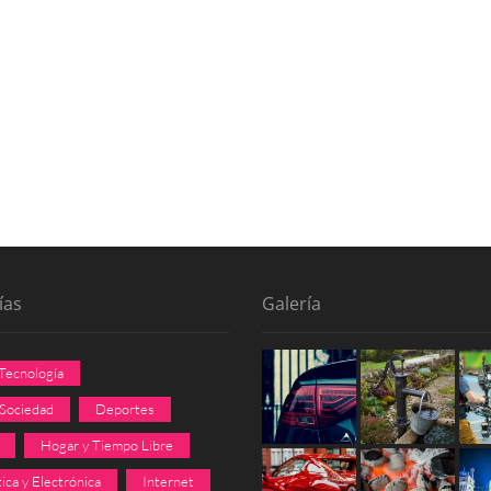
ías
Galería
 Tecnología
 Sociedad
Deportes
Hogar y Tiempo Libre
ica y Electrónica
Internet