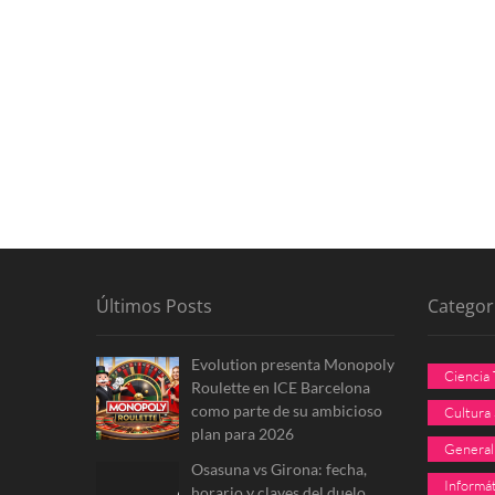
Últimos Posts
Categor
Evolution presenta Monopoly
Ciencia
Roulette en ICE Barcelona
como parte de su ambicioso
Cultura
plan para 2026
General
Osasuna vs Girona: fecha,
Informát
horario y claves del duelo