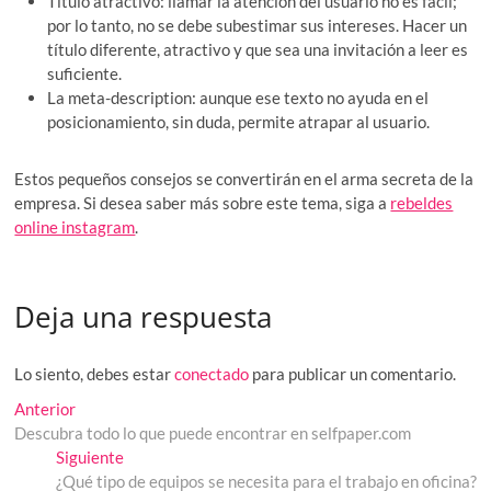
Título atractivo: llamar la atención del usuario no es fácil;
por lo tanto, no se debe subestimar sus intereses. Hacer un
título diferente, atractivo y que sea una invitación a leer es
suficiente.
La meta-description: aunque ese texto no ayuda en el
posicionamiento, sin duda, permite atrapar al usuario.
Estos pequeños consejos se convertirán en el arma secreta de la
empresa. Si desea saber más sobre este tema, siga a
rebeldes
online instagram
.
Deja una respuesta
Lo siento, debes estar
conectado
para publicar un comentario.
Navegación
Entrada
Anterior
anterior:
Descubra todo lo que puede encontrar en selfpaper.com
de
Entrada
Siguiente
entradas
siguiente:
¿Qué tipo de equipos se necesita para el trabajo en oficina?