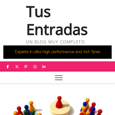
Saltar
Tus
al
contenido
Entradas
UN BLOG MUY COMPLETO
facebook
twitter
pinterest
instagram
linkedin