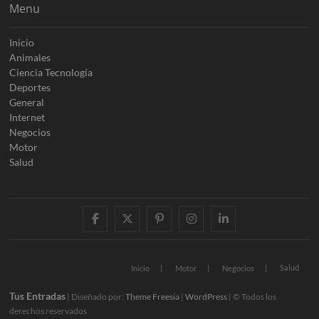
Menu
Inicio
Animales
Ciencia Tecnología
Deportes
General
Internet
Negocios
Motor
Salud
facebook
twitter
pinterest
instagram
linkedin
Salud
Inicio
Motor
Negocios
Tus Entradas
| Diseñado por:
Theme Freesia
|
WordPress
| © Todos los
derechos reservados