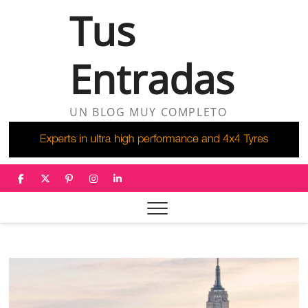
Saltar
Tus
al
contenido
Entradas
UN BLOG MUY COMPLETO
facebook
twitter
pinterest
instagram
linkedin