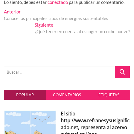
Lo siento, debes estar
conectado
para publicar un comentario.
Navegación
Entrada
Anterior
anterior:
Conoce los principales tipos de energías sustentables
de
Entrada
Siguiente
entradas
siguiente:
¿Qué tener en cuenta al escoger un coche nuevo?
Buscar
…
POPULAR
COMENTARIOS
ETIQUETAS
El sitio
http://www.refranesysusignific
ado.net, representa al acervo