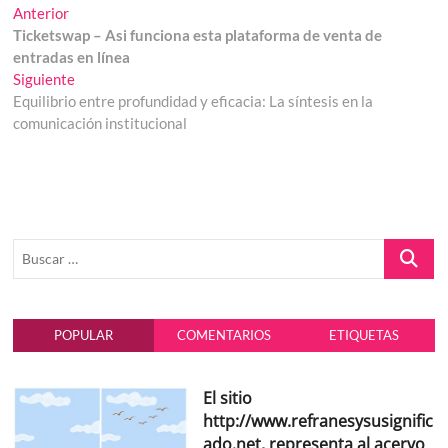
Navegación
Entrada
Anterior
anterior:
Ticketswap – Asi funciona esta plataforma de venta de
de
entradas en línea
entradas
Entrada
Siguiente
siguiente:
Equilibrio entre profundidad y eficacia: La síntesis en la
comunicación institucional
Buscar
…
POPULAR
COMENTARIOS
ETIQUETAS
El sitio
http://www.refranesysusignific
ado.net, representa al acervo