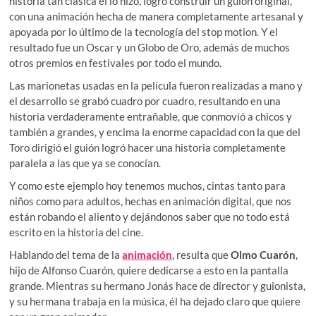
historia tan clásica él lo hizo, logró construir un guión original,
con una animación hecha de manera completamente artesanal y
apoyada por lo último de la tecnología del stop motion. Y el
resultado fue un Oscar y un Globo de Oro, además de muchos
otros premios en festivales por todo el mundo.
Las marionetas usadas en la película fueron realizadas a mano y
el desarrollo se grabó cuadro por cuadro, resultando en una
historia verdaderamente entrañable, que conmovió a chicos y
también a grandes, y encima la enorme capacidad con la que del
Toro dirigió el guión logró hacer una historia completamente
paralela a las que ya se conocían.
Y como este ejemplo hoy tenemos muchos, cintas tanto para
niños como para adultos, hechas en animación digital, que nos
están robando el aliento y dejándonos saber que no todo está
escrito en la historia del cine.
Hablando del tema de la
animación
, resulta que
Olmo Cuarón
,
hijo de Alfonso Cuarón, quiere dedicarse a esto en la pantalla
grande. Mientras su hermano Jonás hace de director y guionista,
y su hermana trabaja en la música, él ha dejado claro que quiere