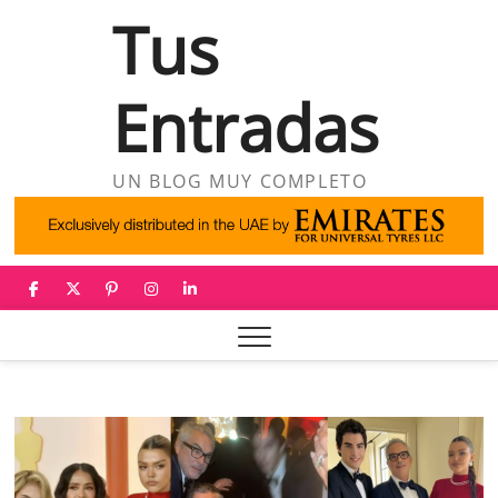
Saltar
Tus
al
contenido
Entradas
UN BLOG MUY COMPLETO
facebook
twitter
pinterest
instagram
linkedin