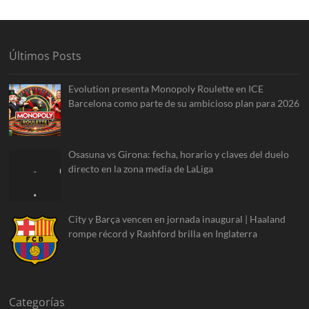
Últimos Posts
Evolution presenta Monopoly Roulette en ICE
Barcelona como parte de su ambicioso plan para 2026
Osasuna vs Girona: fecha, horario y claves del duelo
directo en la zona media de LaLiga
City y Barça vencen en jornada inaugural | Haaland
rompe récord y Rashford brilla en Inglaterra
Categorías